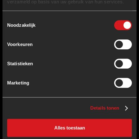
verzameld op basis van uw gebruik van hun services.
Is er EHBO aanwezig?
Toestemmingsselectie
Noodzakelijk
Zijn er kleedkamers en kluisjes?
Voorkeuren
Mag ik eigen eten of drinken meenemen?
Statistieken
Worden er foto’s en video’s gemaakt?
Marketing
Wat als ik een oefening niet kan uitvoeren?
Details tonen
Zijn er prijzen te winnen?
Alles toestaan
Hoe vraag ik een perskaart aan?