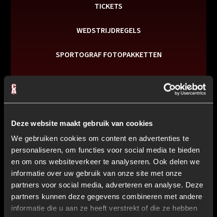
TICKETS
WEDSTRIJDREGELS
SPORTOGRAF FOTOPAKKETTEN
PRAKTISCHE TIPS
Wat is Challenge Accepted?
Deze website maakt gebruik van cookies
We gebruiken cookies om content en advertenties te
Vanaf welke leeftijd mag je meedoen?
personaliseren, om functies voor social media te bieden
en om ons websiteverkeer te analyseren. Ook delen we
informatie over uw gebruik van onze site met onze
Welke divisies zijn er?
partners voor social media, adverteren en analyse. Deze
partners kunnen deze gegevens combineren met andere
informatie die u aan ze heeft verstrekt of die ze hebben
Zijn toeschouwers welkom?